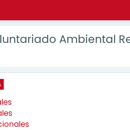
oluntariado Ambiental R
Buscar cursos
les
les
cionales